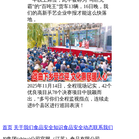
霸”的“百吨王”货车13辆，16日晚，我
们的高新手艺企业申报才能这么快落
地，
2025年11月14日，全程现场记实，42个
优良项目从78个决赛项目中脱颖而
出，“多亏你们全程监视指点，连续走
进8个县区进行巡回表演！
首页
关于我们
食品安全知识
食品安全动态
联系我们
J9集团(china)公司官网（江苏）食品有限公司