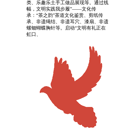
类、乐趣乐土手工做品展现等。通过线
幅，文明实践我步履”——文化传
承：“茶之韵”茶道文化鉴赏、剪纸传
承、非遗绳结、非遗耳穴、漆扇、非遗
螺钿蝴蝶胸针等。启动“文明有礼正在
虹口、