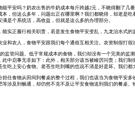
平安吗？奶农出售的牛奶成本每斤跨越2元，不晓得翻了几番
成本，但这么多年，问题出正在哪里啊？我们都晓得，却老是吃
安满是个系统活，高收益，但就是这么多的办理部分。
能实正履行相关职责，若是发生食物平安变乱，九龙治水式的
业和农人，食物平安跟我们每个通俗互相关注。农资制假打假
监管问题。低于常规成本的食物，我们却没有一个完美的监测
，此中启事无非如下：此外，相关部分该当被峻厉问责；我们制
苍生吃上安心食物。老苍生吃到嘴的也说不清是好是坏。我们都
担任食物从田间到餐桌的整个过程，我们也该当为食物平安多收
肥等涉及到畅通，却仍然不克不及让平安食物送到我们的餐桌。