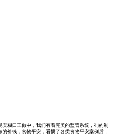
实糊口工做中，我们有着完美的监管系统，罚的制
布的价钱，食物平安，看惯了各类食物平安案例后，