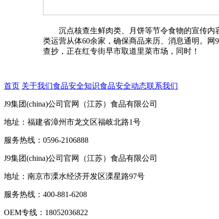
沉点核查生鲜肉类、月饼等节令食物的宣传内容，
类运营从体60余家，确保商品来历、消息通明。网9
查抄，正在红专街早市取道里菜市场，同时！
首页
关于我们
食品安全知识
食品安全动态
联系我们
J9集团(china)公司官网（江苏）食品有限公司
地址：福建省漳州市龙文区福岐北路1号
服务热线：0596-2106888
J9集团(china)公司官网（江苏）食品有限公司
地址：南京市溧水经济开发区溧星路97号
服务热线：400-881-6208
OEM专线：18052036822