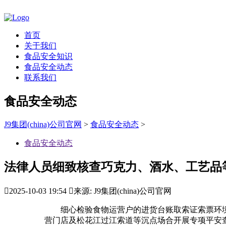
首页
关于我们
食品安全知识
食品安全动态
联系我们
食品安全动态
J9集团(china)公司官网
>
食品安全动态
>
食品安全动态
法律人员细致核查巧克力、酒水、工艺品

2025-10-03 19:54

来源: J9集团(china)公司官网
细心检验食物运营户的进货台账取索证索票环境
营门店及松花江过江索道等沉点场合开展专项平安