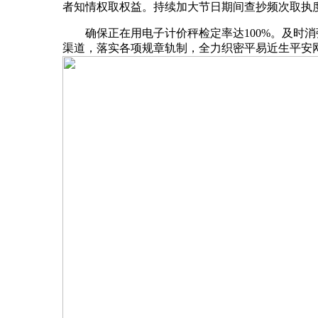
者知情权取权益。持续加大节日期间查抄频次取执
确保正在用电子计价秤检定率达100%。及时消
渠道，落实各项规章轨制，全力织密平易近生平安