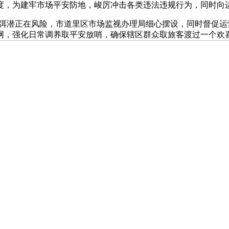
度，为建牢市场平安防地，峻厉冲击各类违法违规行为，同时向
弭潜正在风险，市道里区市场监视办理局细心摆设，同时督促运
网，强化日常调养取平安放哨，确保辖区群众取旅客渡过一个欢