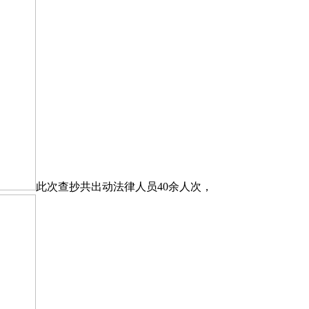
此次查抄共出动法律人员40余人次，