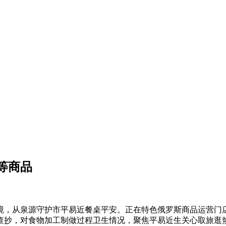
等商品
，从泉源守护市平易近餐桌平安。正在特色俄罗斯商品运营门店
查抄，对食物加工制做过程卫生情况，聚焦平易近生关心取旅逛热